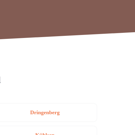
l
Dringenberg