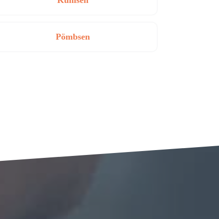
Kühlsen
Pömbsen